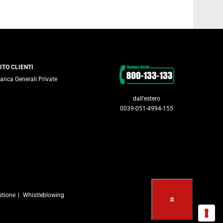
Contatti
ITO CLIENTI
anca Generali Private
dall'estero
0039-051-4994-155
stione
Whistleblowing