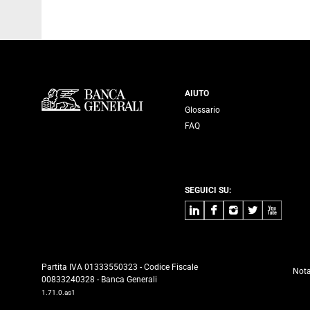
Servizi Banca
AIUTO
Glossario
FAQ
SEGUICI SU:
LinkedIn
Facebook
Instagram
Twitter
Youtube
Partita IVA 01333550323 - Codice Fiscale
Nota
00833240328 - Banca Generali
1.71.0.as1