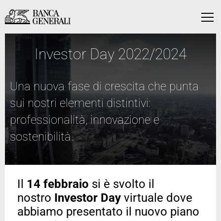
Vai al contenuto principale
Vai al contenuto principale
Menu
Investor Day 2022/2024
Una nuova fase di crescita che punta
sui nostri elementi distintivi:
professionalità, innovazione e
sostenibilità.
Il
14 febbraio
si è svolto il
nostro
Investor Day
virtuale dove
abbiamo presentato il nuovo piano