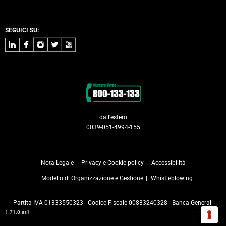
SEGUICI SU:
LinkedIn
Facebook
Instagram
Twitter
Youtube
Contatti
dall'estero
0039-051-4994-155
Nota Legale
Privacy e Cookie policy
Accessibilità
Modello di Organizzazione e Gestione
Whistleblowing
Partita IVA 01333550323 - Codice Fiscale 00833240328 - Banca Generali
1.71.0.as1