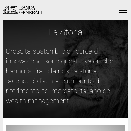
Vai al contenuto principale
Vai al contenuto principale
Menu
La Storia
Crescita sostenibile e ricerca di
innovazione: sono questi i valori che
hanno ispirato la nostra storia,
facendoci diventare un punto di
riferimento nel mercato italiano del
wealth management.