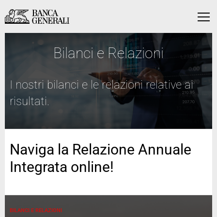
Vai al contenuto principale
Vai al contenuto principale
Menu
Bilanci e Relazioni
I nostri bilanci e le relazioni relative ai
risultati.
Naviga la Relazione Annuale
Integrata online!
BILANCI E RELAZIONI