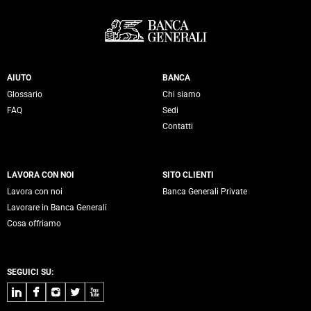
Servizi Banca Generali
AIUTO
BANCA
Glossario
Chi siamo
FAQ
Sedi
Contatti
LAVORA CON NOI
SITO CLIENTI
Lavora con noi
Banca Generali Private
Lavorare in Banca Generali
Cosa offriamo
SEGUICI SU:
LinkedIn
Facebook
Instagram
Twitter
Youtube