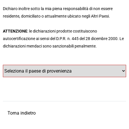
Dichiaro inoltre sotto la mia piena responsabilità di non essere
Come aderire
residente, domiciliato o attualmente ubicato negli Altri Paesi.
ATTENZIONE
: le dichiarazioni prodotte costituiscono
autocertificazione ai sensi del D.P.R. n. 445 del 28 dicembre 2000. Le
Documenti dell'Offerta
dichiarazioni mendaci sono sanzionabili penalmente.
FAQ
Contatti
Torna indietro
Per qualsiasi informazione sono
disponibili i seguenti canali di