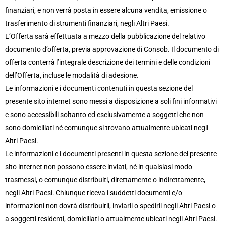
Risultati provvisori dell'OPA totalitaria sulle azioni di
finanziari, e non verrà posta in essere alcuna vendita, emissione o
Intermonte Partners SIM
trasferimento di strumenti finanziari, negli Altri Paesi.
L’Offerta sarà effettuata a mezzo della pubblicazione del relativo
24 gen 2025 | h: 19:15
documento d’offerta, previa approvazione di Consob. Il documento di
CS Banca Generali: risultati provvisori dell’offerta pubblica
offerta conterrà l’integrale descrizione dei termini e delle condizioni
di acquisto volontaria totalitaria Intermonte Partners SIM
dell’Offerta, incluse le modalità di adesione.
Le informazioni e i documenti contenuti in questa sezione del
presente sito internet sono messi a disposizione a soli fini informativi
29 gen 2025 | h: 18:51
Risultati definitivi dell'OPA totalitaria sulle azioni di
e sono accessibili soltanto ed esclusivamente a soggetti che non
Intermonte Partners SIM
sono domiciliati né comunque si trovano attualmente ubicati negli
Altri Paesi.
Le informazioni e i documenti presenti in questa sezione del presente
5 feb 2025 | h: 17:00
sito internet non possono essere inviati, né in qualsiasi modo
Delisting delle azioni Intermonte Partners SIM
trasmessi, o comunque distribuiti, direttamente o indirettamente,
negli Altri Paesi. Chiunque riceva i suddetti documenti e/o
informazioni non dovrà distribuirli, inviarli o spedirli negli Altri Paesi o
a soggetti residenti, domiciliati o attualmente ubicati negli Altri Paesi.