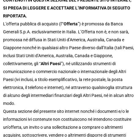
d’Italia e deposito documento di offerta
SI PREGA DI LEGGERE E ACCETTARE L’INFORMATIVA DI SEGUITO
RIPORTATA.
L’offerta pubblica di acquisto (l’“
Offerta
”) è promossa da Banca
27 dic 2024 | h: 18:42
OPA Intermonte: Informazioni periodiche sulle adesioni
Generali S.p.A. esclusivamente in Italia. L’Offerta non è, e non sarà,
promossa né diffusa in Stati Uniti d’America, Australia, Canada e
Giappone nonché in qualsiasi altro Paese diverso dall’Italia (tali Paesi,
3 gen 2025 | h: 19:00
inclusi Stati Uniti d’America, Australia, Canada e Giappone,
OPA Intermonte: Informazioni periodiche sulle adesioni
collettivamente, gli “
Altri Paesi
”), né utilizzando strumenti di
comunicazione o commercio nazionale o internazionale degli Altri
10 gen 2025 | h: 18:28
Paesi (ivi inclusi, a titolo esemplificativo, la rete postale, la posta
OPA Intermonte: Informazioni periodiche sulle adesioni
elettronica, il telefono e internet), né attraverso qualsivoglia struttura
di alcuno degli intermediari finanziari degli Altri Paesi, né in alcun altro
modo.
17 gen 2025 | h: 18:05
Questa sezione del presente sito internet nonché i documenti e/o le
OPA Intermonte: Informazioni periodiche sulle adesioni
informazioni ivi contenute non costituiscono né intendono costituire
un’offerta, un invito o una sollecitazione a comprare o altrimenti
24 gen 2025 | h: 18:52
acquisire, sottoscrivere, vendere o altrimenti disporre di strumenti