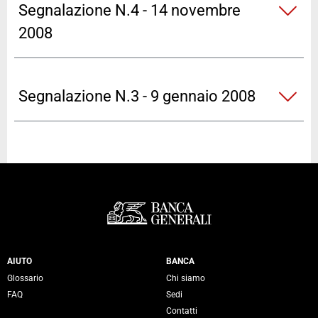
Segnalazione N.4 - 14 novembre
2008
Segnalazione N.3 - 9 gennaio 2008
Servizi Banca Generali
AIUTO
BANCA
Glossario
Chi siamo
FAQ
Sedi
Contatti