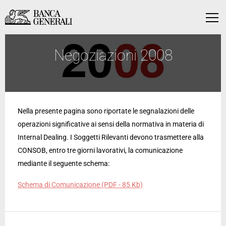
Vai al contenuto principale
Vai al contenuto principale
Menu
Negoziazioni 2008
Nella presente pagina sono riportate le segnalazioni delle
operazioni significative ai sensi della normativa in materia di
Internal Dealing. I Soggetti Rilevanti devono trasmettere alla
CONSOB, entro tre giorni lavorativi, la comunicazione
mediante il seguente schema:
Schema di Comunicazione (PDF - 85 Kb)