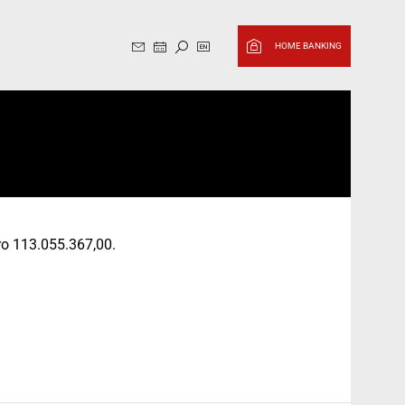
Website in English, switch to it
HOME BANKING
uro 113.055.367,00.