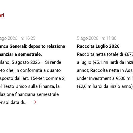
ri
ago 2026 | h: 16:25
5 ago 2026 | h: 11:30
nca Generali: deposito relazione
Raccolta Luglio 2026
nanziaria semestrale.
Raccolta netta totale di €67
lano, 5 agosto 2026 – Si rende
a luglio (€5,1 miliardi da iniz
to che, in conformità a quanto
anno); Raccolta netta in Ass
sposto dall’art. 154-ter, comma 2,
under Investment a €500 mil
l Testo Unico sulla Finanza, la
(€2,6 miliardi da inizio anno
lazione finanziaria semestrale
nsolidata di...