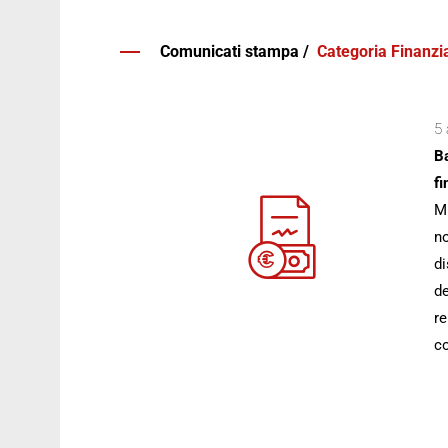
Comunicati stampa /
Categoria Finanzia
5 
Ba
fi
Mi
no
di
de
re
co