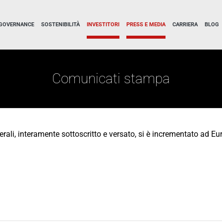
GOVERNANCE
SOSTENIBILITÀ
INVESTITORI
PRESS E MEDIA
CARRIERA
BLOG
Comunicati stampa
erali, interamente sottoscritto e versato, si è incrementato ad E