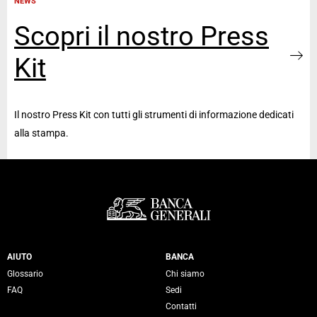
NEWS
Scopri il nostro Press
Kit
Il nostro Press Kit con tutti gli strumenti di informazione dedicati
alla stampa.
Servizi Banca Generali
AIUTO
BANCA
Glossario
Chi siamo
FAQ
Sedi
Contatti