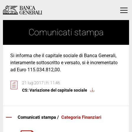
Vai al contenuto principale
Vai al contenuto principale
Menu
Comunicati stampa
Si informa che il capitale sociale di Banca Generali,
interamente sottoscritto e versato, si è incrementato
ad Euro 115.034.812,00.
21 lug 2017 | h: 11:46
CS: Variazione del capitale sociale
Comunicati stampa /
Categoria Finanziari