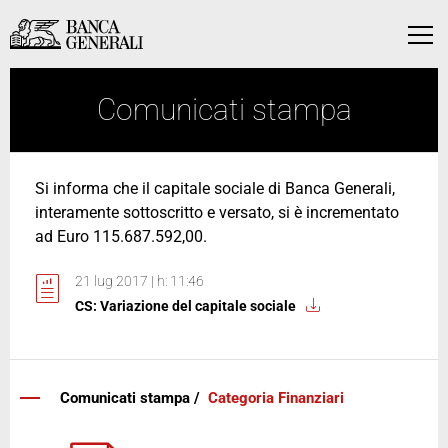
Vai al contenuto principale
Vai al contenuto principale
Menu
Comunicati stampa
Si informa che il capitale sociale di Banca Generali,
interamente sottoscritto e versato, si è incrementato
ad Euro 115.687.592,00.
21 lug 2017 | h: 11:46
CS: Variazione del capitale sociale
Comunicati stampa /
Categoria Finanziari