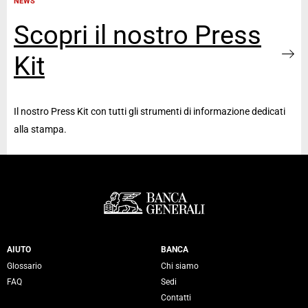
NEWS
Scopri il nostro Press
Kit
Il nostro Press Kit con tutti gli strumenti di informazione dedicati
alla stampa.
Servizi Banca Generali
AIUTO
BANCA
Glossario
Chi siamo
FAQ
Sedi
Contatti