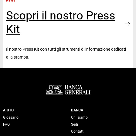
NEWS
Scopri il nostro Press
Kit
Il nostro Press Kit con tutti gli strumenti di informazione dedicati
alla stampa.
Servizi Banca Generali
AIUTO
BANCA
Glossario
Chi siamo
FAQ
Sedi
Contatti