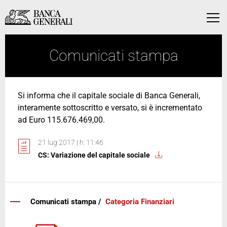
Vai al contenuto principale
Vai al contenuto principale
Menu
Comunicati stampa
Si informa che il capitale sociale di Banca Generali,
interamente sottoscritto e versato, si è incrementato
ad Euro 115.676.469,00.
21 lug 2017 | h: 11:46
CS: Variazione del capitale sociale
Comunicati stampa /
Categoria Finanziari