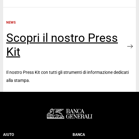
NEWS
Scopri il nostro Press
Kit
Il nostro Press Kit con tutti gli strumenti di informazione dedicati
alla stampa.
Servizi Banca Generali
AIUTO
BANCA