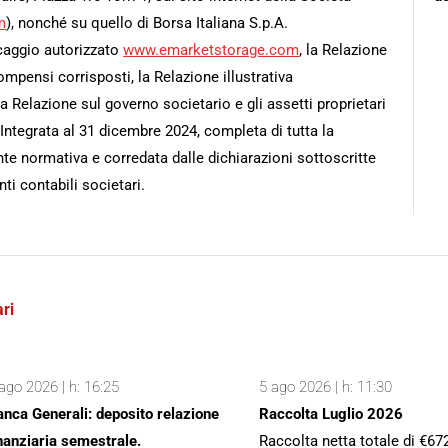
m
), nonché su quello di Borsa Italiana S.p.A.
caggio autorizzato
www.emarketstorage.com
, la Relazione
ompensi corrisposti, la Relazione illustrativa
 la Relazione sul governo societario e gli assetti proprietari
 Integrata al 31 dicembre 2024, completa di tutta la
te normativa e corredata dalle dichiarazioni sottoscritte
ti contabili societari.
ri
ago 2026 | h: 16:25
5 ago 2026 | h: 11:30
nca Generali: deposito relazione
Raccolta Luglio 2026
nanziaria semestrale.
Raccolta netta totale di €67