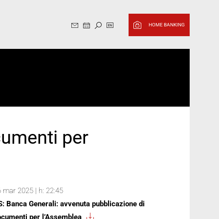
Website in English, switch to it
HOME BANKING
cumenti per
 mar 2025 | h: 22:45
: Banca Generali: avvenuta pubblicazione di
ocumenti per l’Assemblea