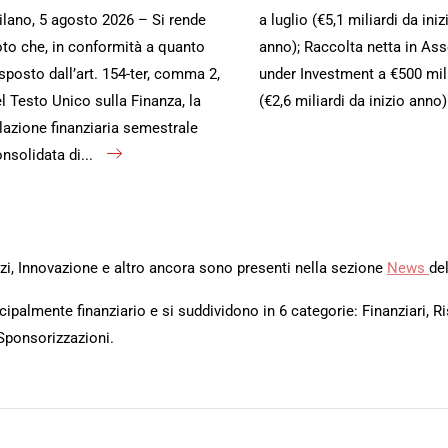
lano, 5 agosto 2026 – Si rende
a luglio (€5,1 miliardi da iniz
to che, in conformità a quanto
anno); Raccolta netta in Ass
sposto dall’art. 154-ter, comma 2,
under Investment a €500 mil
l Testo Unico sulla Finanza, la
(€2,6 miliardi da inizio anno
lazione finanziaria semestrale
nsolidata di...
rvizi, Innovazione e altro ancora sono presenti nella sezione
News
del
ipalmente finanziario e si suddividono in 6 categorie: Finanziari, Ri
Sponsorizzazioni.