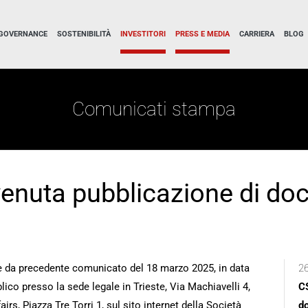
GOVERNANCE
SOSTENIBILITÀ
INVESTITORI
PRESS E MEDIA
CARRIERA
BLOG
Comunicati stampa
venuta pubblicazione di do
e da precedente comunicato del 18 marzo 2025, in data
26
ico presso la sede legale in Trieste, Via Machiavelli 4,
CS
airs, Piazza Tre Torri 1, sul sito internet della Società
d