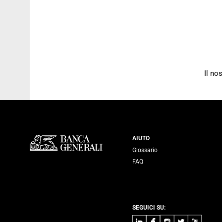
Il no
Servizi Banca
AIUTO
Glossario
FAQ
SEGUICI SU:
LinkedIn
Facebook
Instagram
Twitter
Youtube