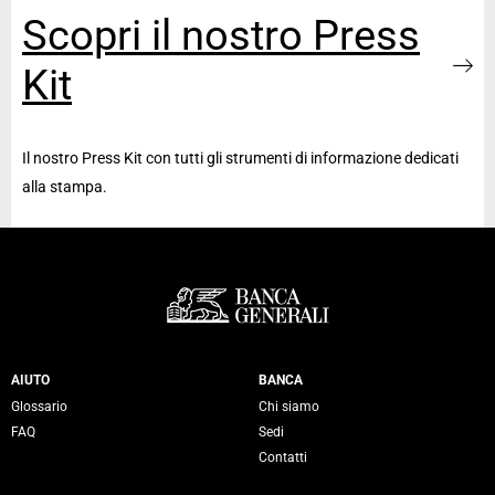
Scopri il nostro Press
Kit
Il nostro Press Kit con tutti gli strumenti di informazione dedicati
alla stampa.
Servizi Banca Generali
AIUTO
BANCA
Glossario
Chi siamo
FAQ
Sedi
Contatti