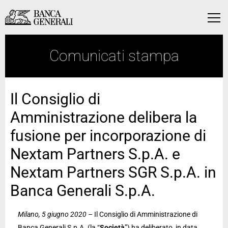
Vai al contenuto principale
Vai al contenuto principale
Menu
Comunicati stampa
Il Consiglio di
Amministrazione delibera la
fusione per incorporazione di
Nextam Partners S.p.A. e
Nextam Partners SGR S.p.A. in
Banca Generali S.p.A.
Milano, 5 giugno 2020 –
Il Consiglio di Amministrazione di
Banca Generali S.p.A. (la “
Società
”) ha deliberato, in data