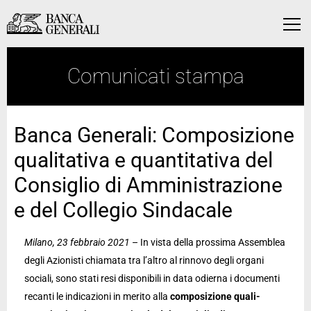
Vai al contenuto principale
Vai al contenuto principale
Menu
Comunicati stampa
Banca Generali: Composizione
qualitativa e quantitativa del
Consiglio di Amministrazione
e del Collegio Sindacale
Milano, 23 febbraio 2021
– In vista della prossima Assemblea
degli Azionisti chiamata tra l’altro al rinnovo degli organi
sociali, sono stati resi disponibili in data odierna i documenti
recanti le indicazioni in merito alla
composizione quali-