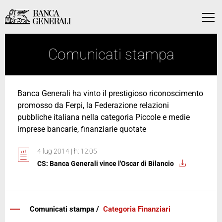
Vai al contenuto principale
Vai al contenuto principale
Menu
Comunicati stampa
Banca Generali ha vinto il prestigioso riconoscimento
promosso da Ferpi, la Federazione relazioni
pubbliche italiana nella categoria Piccole e medie
imprese bancarie, finanziarie quotate
4 lug 2014 | h: 12:05
CS: Banca Generali vince l'Oscar di Bilancio
Comunicati stampa /
Categoria Finanziari