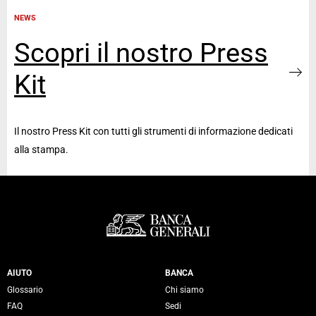
NEWS
Scopri il nostro Press
Kit
Il nostro Press Kit con tutti gli strumenti di informazione dedicati
alla stampa.
Servizi Banca Generali
AIUTO
BANCA
Glossario
Chi siamo
FAQ
Sedi