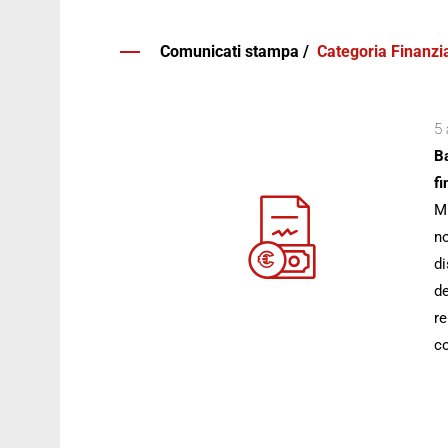
Comunicati stampa /
Categoria Finanzia
5 
Ba
fi
Mi
no
di
de
re
co