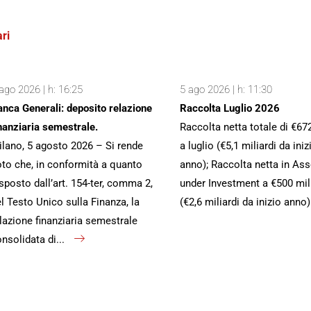
ri
ago 2026 | h: 16:25
5 ago 2026 | h: 11:30
nca Generali: deposito relazione
Raccolta Luglio 2026
nanziaria semestrale.
Raccolta netta totale di €67
lano, 5 agosto 2026 – Si rende
a luglio (€5,1 miliardi da iniz
to che, in conformità a quanto
anno); Raccolta netta in Ass
sposto dall’art. 154-ter, comma 2,
under Investment a €500 mil
l Testo Unico sulla Finanza, la
(€2,6 miliardi da inizio anno
lazione finanziaria semestrale
nsolidata di...