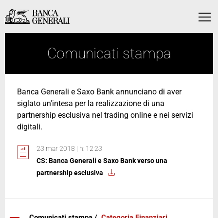
Vai al contenuto principale
Vai al contenuto principale
Menu
Comunicati stampa
Banca Generali e Saxo Bank annunciano di aver
siglato un'intesa per la realizzazione di una
partnership esclusiva nel trading online e nei servizi
digitali.
23 mar 2018 | h: 12:23
CS: Banca Generali e Saxo Bank verso una
partnership esclusiva
Comunicati stampa /
Categoria Finanziari