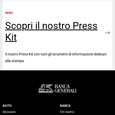
NEWS
Scopri il nostro Press
Kit
Il nostro Press Kit con tutti gli strumenti di informazione dedicati
alla stampa.
Servizi Banca Generali
AIUTO
BANCA
Glossario
Chi siamo