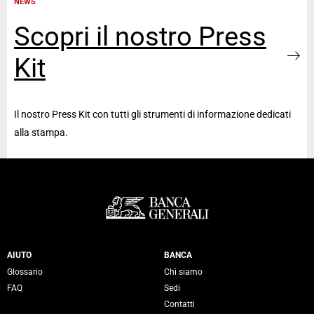
NEWS
Scopri il nostro Press
Kit
Il nostro Press Kit con tutti gli strumenti di informazione dedicati
alla stampa.
Servizi Banca Generali
AIUTO
BANCA
Glossario
Chi siamo
FAQ
Sedi
Contatti