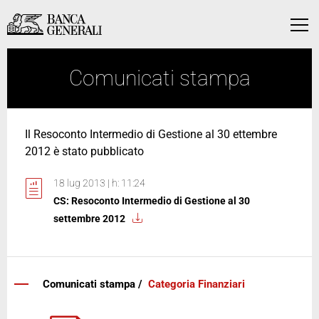
Vai al contenuto principale
Vai al contenuto principale
Menu
Comunicati stampa
Il Resoconto Intermedio di Gestione al 30 ettembre
2012 è stato pubblicato
18 lug 2013 | h: 11:24
CS: Resoconto Intermedio di Gestione al 30
settembre 2012
Comunicati stampa /
Categoria Finanziari