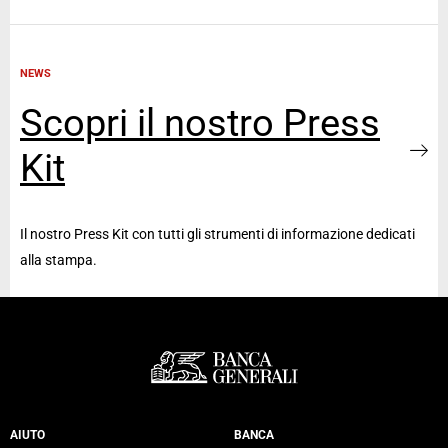
NEWS
Scopri il nostro Press
Kit
Il nostro Press Kit con tutti gli strumenti di informazione dedicati
alla stampa.
Servizi Banca Generali
AIUTO
BANCA