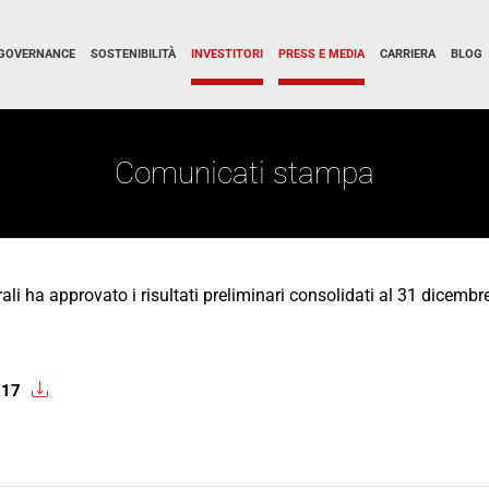
GOVERNANCE
SOSTENIBILITÀ
INVESTITORI
PRESS E MEDIA
CARRIERA
BLOG
Comunicati stampa
li ha approvato i risultati preliminari consolidati al 31 dicembr
017