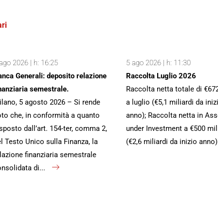
ri
ago 2026 | h: 16:25
5 ago 2026 | h: 11:30
nca Generali: deposito relazione
Raccolta Luglio 2026
nanziaria semestrale.
Raccolta netta totale di €67
lano, 5 agosto 2026 – Si rende
a luglio (€5,1 miliardi da iniz
to che, in conformità a quanto
anno); Raccolta netta in Ass
sposto dall’art. 154-ter, comma 2,
under Investment a €500 mil
l Testo Unico sulla Finanza, la
(€2,6 miliardi da inizio anno
lazione finanziaria semestrale
nsolidata di...