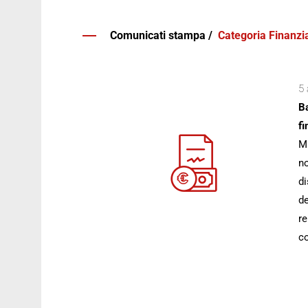
Comunicati stampa /
Categoria Finanzia
5 
Ba
fi
Mi
no
di
de
re
co