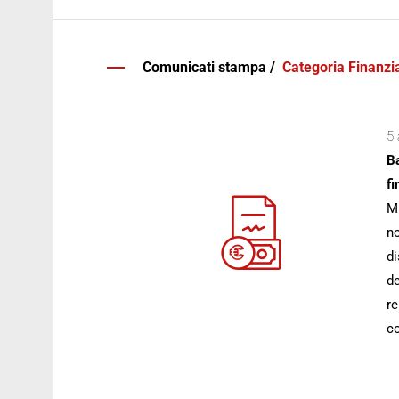
Comunicati stampa /
Categoria Finanzia
5 
Ba
fi
Mi
no
di
de
re
co