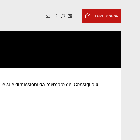
Website in English, switch to it
HOME BANKING
a le sue dimissioni da membro del Consiglio di