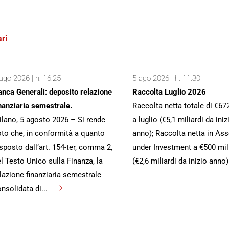
ri
ago 2026 | h: 16:25
5 ago 2026 | h: 11:30
nca Generali: deposito relazione
Raccolta Luglio 2026
nanziaria semestrale.
Raccolta netta totale di €67
lano, 5 agosto 2026 – Si rende
a luglio (€5,1 miliardi da iniz
to che, in conformità a quanto
anno); Raccolta netta in Ass
sposto dall’art. 154-ter, comma 2,
under Investment a €500 mil
l Testo Unico sulla Finanza, la
(€2,6 miliardi da inizio anno
lazione finanziaria semestrale
nsolidata di...