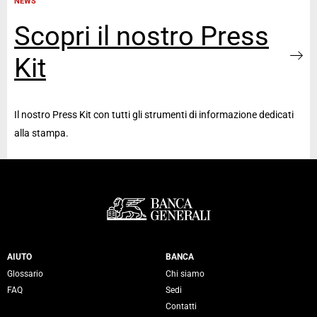
NEWS
Scopri il nostro Press
Kit
Il nostro Press Kit con tutti gli strumenti di informazione dedicati
alla stampa.
Servizi Banca Generali
AIUTO
BANCA
Glossario
Chi siamo
FAQ
Sedi
Contatti