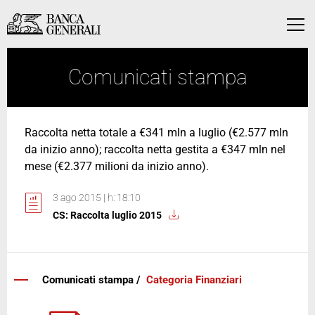
Vai al contenuto principale
Vai al contenuto principale
Menu
Comunicati stampa
Raccolta netta totale a €341 mln a luglio (€2.577 mln
da inizio anno); raccolta netta gestita a €347 mln nel
mese (€2.377 milioni da inizio anno).
3 ago 2015 | h: 18:10
CS: Raccolta luglio 2015
Comunicati stampa /
Categoria Finanziari