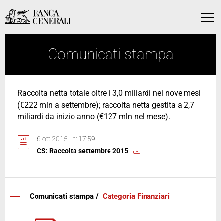
Vai al contenuto principale
Vai al contenuto principale
Menu
Comunicati stampa
Raccolta netta totale oltre i 3,0 miliardi nei nove mesi
(€222 mln a settembre); raccolta netta gestita a 2,7
miliardi da inizio anno (€127 mln nel mese).
6 ott 2015 | h: 17:59
CS: Raccolta settembre 2015
Comunicati stampa /
Categoria Finanziari