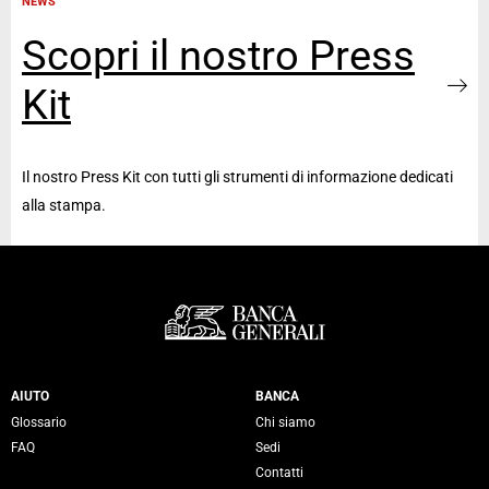
NEWS
Scopri il nostro Press
Kit
Il nostro Press Kit con tutti gli strumenti di informazione dedicati
alla stampa.
Servizi Banca Generali
AIUTO
BANCA
Glossario
Chi siamo
FAQ
Sedi
Contatti