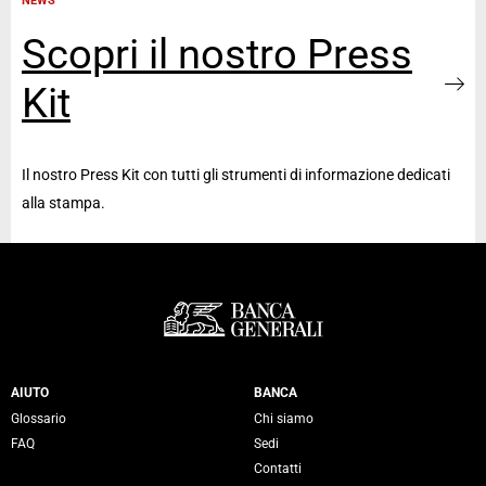
NEWS
Scopri il nostro Press
Kit
Il nostro Press Kit con tutti gli strumenti di informazione dedicati
alla stampa.
Servizi Banca Generali
AIUTO
BANCA
Glossario
Chi siamo
FAQ
Sedi
Contatti