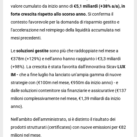
valore cumulato da inizio anno di
€5,1 miliardi (+38% a/a)
, in
forte crescita rispetto allo scorso anno.
Si conferma il
contesto favorevole per la domanda di risparmio gestito e
l’accelerazione nel reimpiego della liquidità accumulata nei
mesi precedenti.
Le
s
oluzioni gestite
sono più che raddoppiate nel mese a
€378m (+129%) e nell’anno hanno raggiunto i €3,3 miliardi
(+98%). La crescita è stata favorita dall’innovativa Sicav
LUX
IM -
che a fine luglio ha lanciato un’ampia gamma di nuove
strategie con (€100m nel mese, €950m da inizio anno) - e
dalle soluzioni contenitore sia finanziarie e assicurative (€137
milioni complessivamente nel mese, €1,39 miliardi da inizio
anno).
Nell’ambito dell’amministrato, si è distinto il risultato dei
prodotti strutturati (certificates) con nuove emissioni per €82
milioni nel mese.