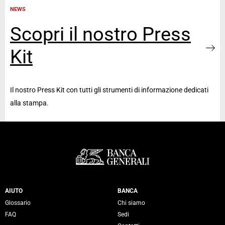
NEWS
Scopri il nostro Press
Kit
Il nostro Press Kit con tutti gli strumenti di informazione dedicati
alla stampa.
Servizi Banca Generali
AIUTO
BANCA
Glossario
Chi siamo
FAQ
Sedi