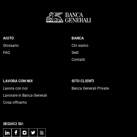
Servizi Banca Generali
AIUTO
BANCA
Glossario
Chi siamo
FAQ
Sedi
Contatti
LAVORA CON NOI
SITO CLIENTI
Lavora con noi
Banca Generali Private
Lavorare in Banca Generali
Cosa offriamo
SEGUICI SU:
LinkedIn
Facebook
Instagram
Twitter
Youtube