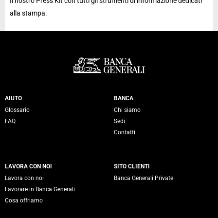
Il nostro Press Kit con tutti gli strumenti di informazione dedicati
alla stampa.
Servizi Banca Generali
AIUTO
BANCA
Glossario
Chi siamo
FAQ
Sedi
Contatti
LAVORA CON NOI
SITO CLIENTI
Lavora con noi
Banca Generali Private
Lavorare in Banca Generali
Cosa offriamo