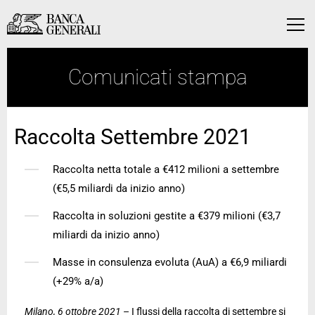
Vai al contenuto principale
Vai al contenuto principale
Menu
Comunicati stampa
Raccolta Settembre 2021
Raccolta netta totale a €412 milioni a settembre
(€5,5 miliardi da inizio anno)
Raccolta in soluzioni gestite a €379 milioni (€3,7
miliardi da inizio anno)
Masse in consulenza evoluta (AuA) a €6,9 miliardi
(+29% a/a)
Milano, 6 ottobre 2021
– I flussi della raccolta di settembre si