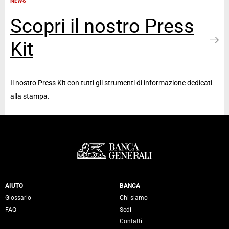
NEWS
Scopri il nostro Press
Kit
Il nostro Press Kit con tutti gli strumenti di informazione dedicati
alla stampa.
Servizi Banca Generali
AIUTO
BANCA
Glossario
Chi siamo
FAQ
Sedi
Contatti