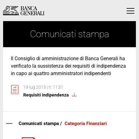
Vai al contenuto principale
Vai al contenuto principale
Menu
Comunicati stampa
Il Consiglio di amministrazione di Banca Generali ha
verificato la sussistenza dei requisiti di indipendenza
in capo ai quattro amministratori indipendenti
19 lug 2013 | h: 11:31
Requisiti indipendenza
Comunicati stampa /
Categoria Finanziari