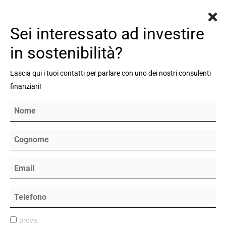
Vai al contenuto principale
Vai al contenuto principale
Menu
Sei interessato ad investire
in sostenibilità?
Investire in sostenibilità
secondo Banca Generali
Lascia qui i tuoi contatti per parlare con uno dei nostri consulenti
finanziari!
Promuoviamo gli investimenti ESG e
supportiamo i nostri clienti nella
costruzione di portafogli che possano
tenere conto delle personali sensibilità
in tema sostenibilità.
prova