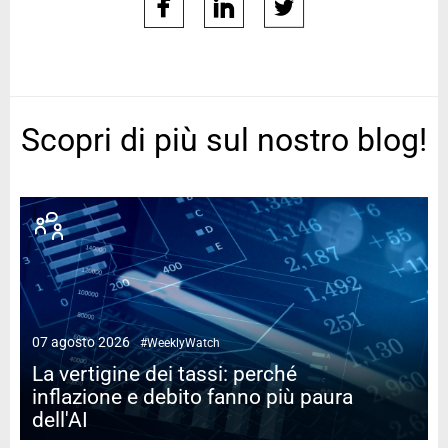
facebook
linkedin
twitter
Scopri di più sul nostro blog!
07 agosto 2026
#WeeklyWatch
2
La vertigine dei tassi: perché
inflazione e debito fanno più paura
dell'AI