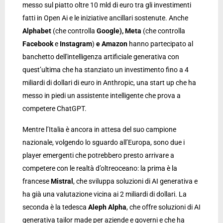
messo sul piatto oltre 10 mld di euro tra gli investimenti
fatti in Open Ai e le iniziative ancillari sostenute. Anche
Alphabet
(che controlla
Google), Meta
(che controlla
Facebook
e
Instagram
)
e Amazon
hanno partecipato al
banchetto dell'intelligenza artificiale generativa con
quest’ultima che ha stanziato un investimento fino a 4
miliardi di dollari di euro in Anthropic, una start up che ha
messo in piedi un assistente intelligente che prova a
competere ChatGPT.
Mentre l’Italia è ancora in attesa del suo campione
nazionale, volgendo lo sguardo all’Europa, sono due i
player emergenti che potrebbero presto arrivare a
competere con le realtà d’oltreoceano: la prima è la
francese
Mistral
, che sviluppa soluzioni di AI generativa e
ha già una valutazione vicina ai 2 miliardi di dollari. La
seconda è la tedesca
Aleph Alpha
, che offre soluzioni di AI
generativa tailor made per aziende e governi e che ha