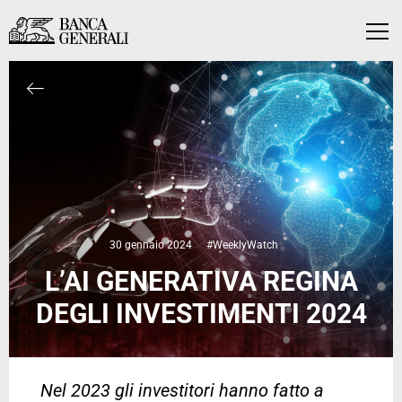
Vai al contenuto principale
Vai al contenuto principale
Menu
30 gennaio 2024
#WeeklyWatch
L’AI GENERATIVA REGINA
DEGLI INVESTIMENTI 2024
Nel 2023 gli investitori hanno fatto a