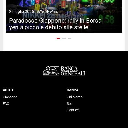
28 luglio 2026
#WeeklyWatch
2
Paradosso Giappone: rally in Borsa,
yen a picco e debito alle stelle
Servizi Banca Generali
AIUTO
BANCA
Glossario
Chi siamo
FAQ
Sedi
Contatti