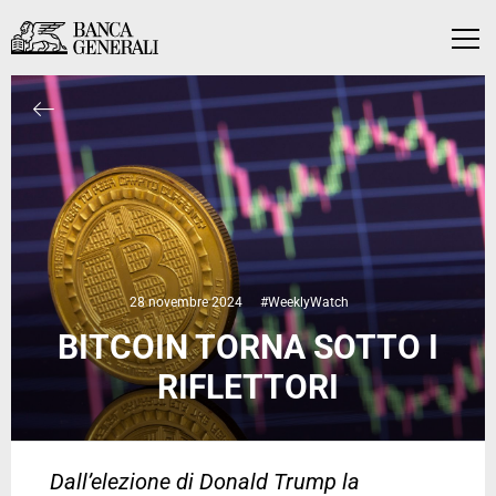
Vai al contenuto principale
Vai al contenuto principale
Menu
28 novembre 2024
#WeeklyWatch
BITCOIN TORNA SOTTO I
RIFLETTORI
Dall’elezione di Donald Trump la