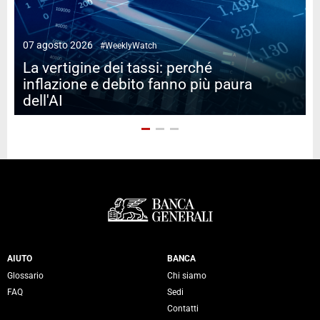
07 agosto 2026
#WeeklyWatch
2
La vertigine dei tassi: perché
inflazione e debito fanno più paura
dell'AI
Servizi Banca Generali
AIUTO
BANCA
Glossario
Chi siamo
FAQ
Sedi
Contatti