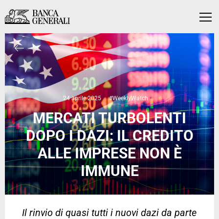
Vai al contenuto principale
Vai al contenuto principale
Menu
24 aprile 2025
#WeeklyWatch
MERCATI TURBOLENTI
DOPO I DAZI: IL CREDITO
ALLE IMPRESE NON È
IMMUNE
Il rinvio di quasi tutti i nuovi dazi da parte