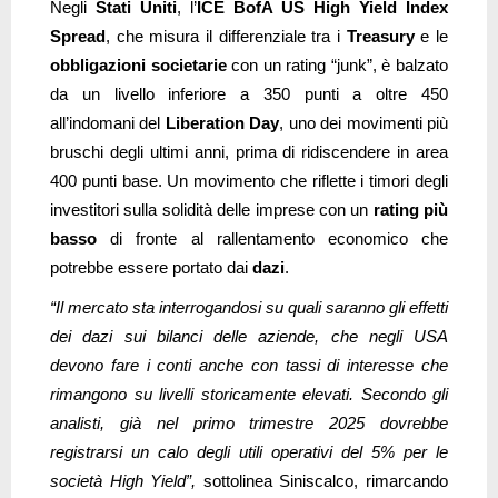
Negli
Stati Uniti
, l’
ICE BofA US High Yield Index
Spread
, che misura il differenziale tra i
Treasury
e le
obbligazioni societarie
con un rating “junk”, è balzato
da un livello inferiore a 350 punti a oltre 450
all’indomani del
Liberation Day
, uno dei movimenti più
bruschi degli ultimi anni, prima di ridiscendere in area
400 punti base. Un movimento che riflette i timori degli
investitori sulla solidità delle imprese con un
rating più
basso
di fronte al rallentamento economico che
potrebbe essere portato dai
dazi
.
“Il mercato sta interrogandosi su quali saranno gli effetti
dei dazi sui bilanci delle aziende, che negli USA
devono fare i conti anche con tassi di interesse che
rimangono su livelli storicamente elevati. Secondo gli
analisti, già nel primo trimestre 2025 dovrebbe
registrarsi un calo degli utili operativi del 5% per le
società High Yield”,
sottolinea Siniscalco, rimarcando