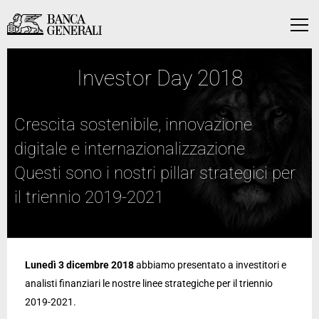
Vai al contenuto principale
Vai al contenuto principale
Menu
Investor Day 2018
Crescita sostenibile, innovazione
digitale e internazionalizzazione
Questi sono i nostri pillar strategici per
il triennio 2019-2021
Lunedì 3 dicembre 2018
abbiamo presentato a investitori e
analisti finanziari le nostre linee strategiche per il triennio
2019-2021.