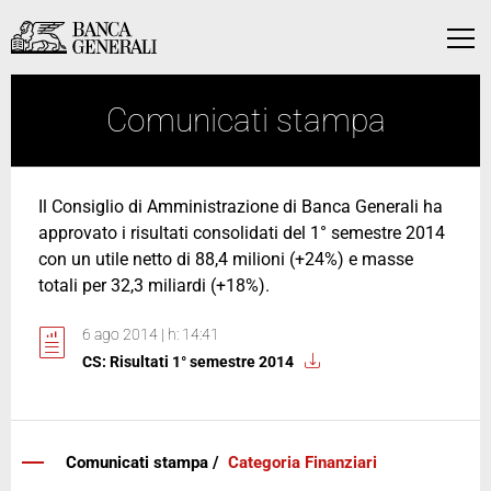
Vai al contenuto principale
Vai al contenuto principale
Menu
Comunicati stampa
Il Consiglio di Amministrazione di Banca Generali ha
approvato i risultati consolidati del 1° semestre 2014
con un utile netto di 88,4 milioni (+24%) e masse
totali per 32,3 miliardi (+18%).
6 ago 2014 | h: 14:41
CS: Risultati 1° semestre 2014
Comunicati stampa /
Categoria Finanziari