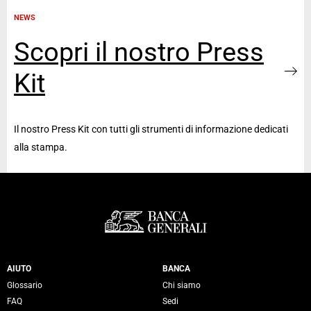
NEWS
Scopri il nostro Press
Kit
Il nostro Press Kit con tutti gli strumenti di informazione dedicati
alla stampa.
Servizi Banca Generali
AIUTO
BANCA
Glossario
Chi siamo
FAQ
Sedi