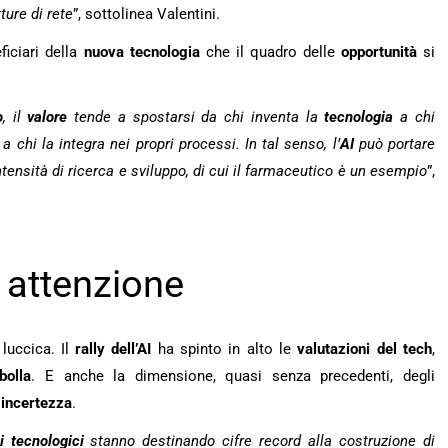
tture di rete
”, sottolinea Valentini.
ficiari della
nuova tecnologia
che il quadro delle
opportunità
si
o
, il
valore
tende a spostarsi da chi inventa la
tecnologia
a chi
a chi la integra nei propri processi. In tal senso, l’
AI
può portare
ntensità di ricerca e sviluppo, di cui il farmaceutico è un esempio
”,
 attenzione
luccica. Il
rally dell’AI
ha spinto in alto le
valutazioni
del
tech
,
bolla
. E anche la dimensione, quasi senza precedenti, degli
i
incertezza
.
i tecnologici
stanno destinando cifre record alla costruzione di