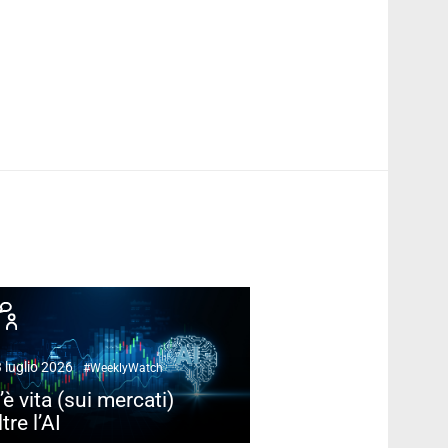
 luglio 2026
#WeeklyWatch
’è vita (sui mercati)
ltre l’AI