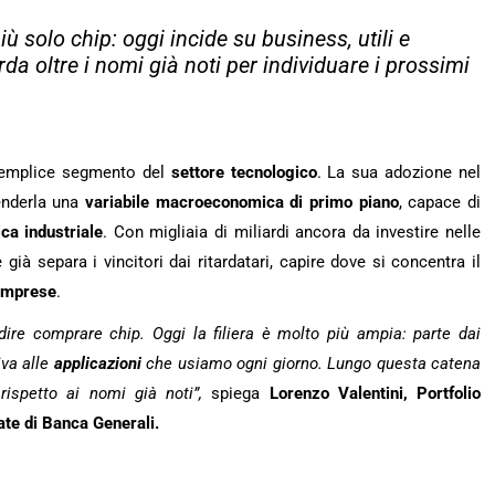
più solo chip: oggi incide su business, utili e
rda oltre i nomi già noti per individuare i prossimi
semplice segmento del
settore tecnologico
. La sua adozione nel
enderla una
variabile macroeconomica di primo piano
, capace di
ica
industriale
. Con migliaia di miliardi ancora da investire nelle
già separa i vincitori dai ritardatari, capire dove si concentra il
imprese
.
ire comprare chip. Oggi la filiera è molto più ampia: parte dai
iva alle
applicazioni
che usiamo ogni giorno. Lungo questa catena
rispetto ai nomi già noti”,
spiega
Lorenzo Valentini, Portfolio
ate d
i Banca Generali.