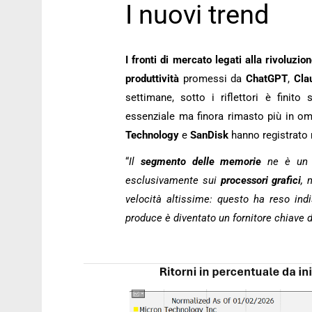
I nuovi trend
I fronti di mercato legati alla rivoluzion
produttività
promessi da
ChatGPT
,
Cla
settimane, sotto i riflettori è finito 
essenziale ma finora rimasto più in om
Technology
e
SanDisk
hanno registrato ri
“
Il
segmento delle memorie
ne è un b
esclusivamente sui
processori grafici
, 
velocità altissime: questo ha reso in
produce è diventato un fornitore chiave de