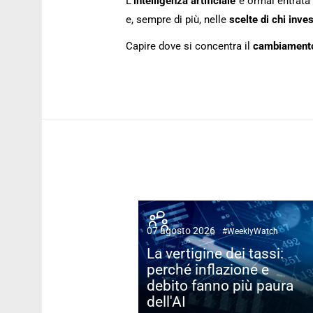
L’
intelligenza artificiale
è ormai entrata 
e, sempre di più, nelle
scelte di chi inve
Capire dove si concentra il
cambiament
07 agosto 2026
#WeeklyWatch
La vertigine dei tassi:
perché inflazione e
debito fanno più paura
dell'AI