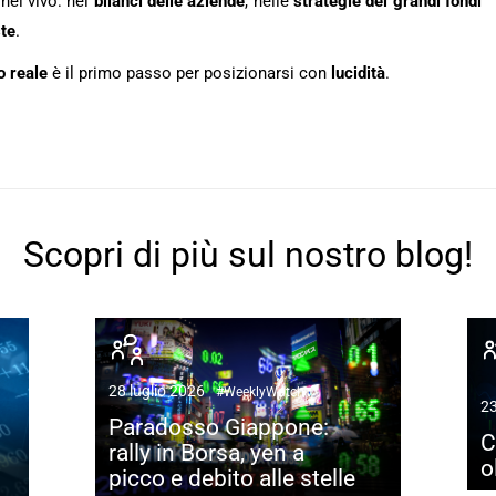
nel vivo: nei
bilanci delle aziende
, nelle
strategie
dei grandi fondi
ste
.
o
reale
è il primo passo per posizionarsi con
lucidità
.
Scopri di più sul nostro blog!
28 luglio 2026
#WeeklyWatch
23
Paradosso Giappone:
C
rally in Borsa, yen a
o
picco e debito alle stelle