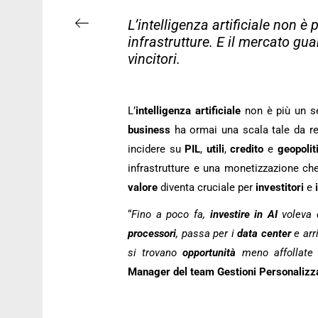
L’intelligenza artificiale non è 
infrastrutture. E il mercato gua
vincitori.
L’
intelligenza artificiale
non è più un 
business
ha ormai una scala tale da r
incidere su
PIL
,
utili
,
credito
e
geopolit
infrastrutture e una monetizzazione che 
valore
diventa cruciale per
investitori
e
“
Fino a poco fa,
investire in AI
voleva d
processori
, passa per i
data
center
e arr
si trovano
opportunità
meno affollate 
Manager del team Gestioni Personalizz