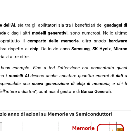
e dell’AI
, sia tra gli abilitatori sia tra i beneficiari dei
guadagni
di
ude
e dagli altri
modelli generativi
, sono numerosi. Nelle ultime
soprattutto il
comparto delle memorie
, altro snodo
hardware
bra rispetto ai
chip
. Da inizio anno
Samsung
,
SK
Hynix
,
Micron
alzi a tre cifre.
uon esempio. Fino a ieri l'attenzione era concentrata quasi
ma i
modelli AI
devono anche spostare quantità enormi di
dati
a
dispensabile una
nuova generazione di chip di memoria
, e chi li
ll'intera industria
”, continua il gestore di
Banca Generali
.