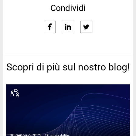
Condividi
facebook
linkedin
twitter
Scopri di più sul nostro blog!
1
30 gennaio 2025
#Sustainability