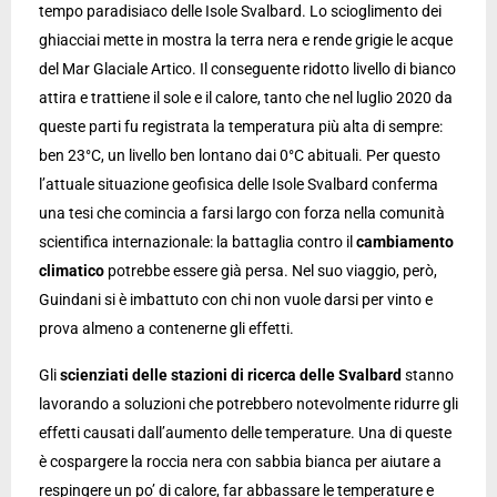
tempo paradisiaco delle Isole Svalbard. Lo scioglimento dei
ghiacciai mette in mostra la terra nera e rende grigie le acque
del Mar Glaciale Artico. Il conseguente ridotto livello di bianco
attira e trattiene il sole e il calore, tanto che nel luglio 2020 da
queste parti fu registrata la temperatura più alta di sempre:
ben 23°C, un livello ben lontano dai 0°C abituali. Per questo
l’attuale situazione geofisica delle Isole Svalbard conferma
una tesi che comincia a farsi largo con forza nella comunità
scientifica internazionale: la battaglia contro il
cambiamento
climatico
potrebbe essere già persa. Nel suo viaggio, però,
Guindani si è imbattuto con chi non vuole darsi per vinto e
prova almeno a contenerne gli effetti.
Gli
scienziati delle stazioni di ricerca delle Svalbard
stanno
lavorando a soluzioni che potrebbero notevolmente ridurre gli
effetti causati dall’aumento delle temperature. Una di queste
è cospargere la roccia nera con sabbia bianca per aiutare a
respingere un po’ di calore, far abbassare le temperature e