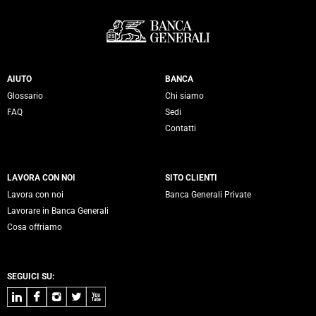
Servizi Banca Generali
AIUTO
BANCA
Glossario
Chi siamo
FAQ
Sedi
Contatti
LAVORA CON NOI
SITO CLIENTI
Lavora con noi
Banca Generali Private
Lavorare in Banca Generali
Cosa offriamo
SEGUICI SU:
LinkedIn
Facebook
Instagram
Twitter
Youtube