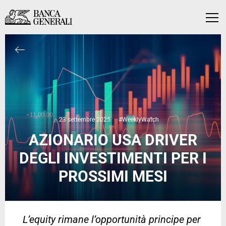
Vai al contenuto principale
Vai al contenuto principale
Menu
23 settembre 2025
#WeeklyWatch
AZIONARIO USA DRIVER
DEGLI INVESTIMENTI PER I
PROSSIMI MESI
L’equity rimane l’opportunità principe per