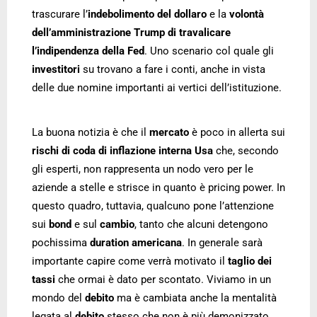
trascurare l’
indebolimento del dollaro
e la
volontà
dell’amministrazione Trump
di travalicare
l’indipendenza della Fed
. Uno scenario col quale gli
investitori
su trovano a fare i conti, anche in vista
delle due nomine importanti ai vertici dell’istituzione.
La buona notizia è che il
mercato
è poco in allerta sui
rischi di coda di inflazione
interna
Usa
che, secondo
gli esperti, non rappresenta un nodo vero per le
aziende a stelle e strisce in quanto è pricing power. In
questo quadro, tuttavia, qualcuno pone l’attenzione
sui
bond
e sul
cambio
, tanto che alcuni detengono
pochissima
duration americana
. In generale sarà
importante capire come verrà motivato il
taglio dei
tassi
che ormai è dato per scontato. Viviamo in un
mondo del
debito
ma è cambiata anche la mentalità
legata al
debito
stesso che non è più demonizzato