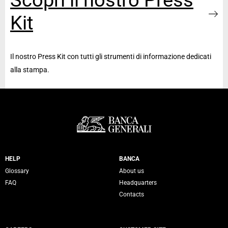
Scopri il nostro Press
Kit
Il nostro Press Kit con tutti gli strumenti di informazione dedicati
alla stampa.
Servizi Banca Generali
HELP
BANCA
Glossary
About us
FAQ
Headquarters
Contacts