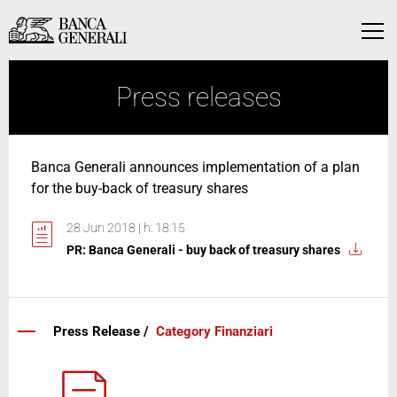
Skip to Main Content
Skip to Main Content
Menu
Press releases
Banca Generali announces implementation of a plan
for the buy-back of treasury shares
28 Jun 2018 | h: 18:15
PR: Banca Generali - buy back of treasury shares
Press Release /
Category Finanziari