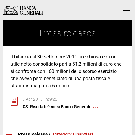
Skip to Main Content
Skip to Main Content
Menu
Press releases
Il bilancio al 30 settembre 2011 si è chiuso con un
utile netto consolidato pari a 51,2 milioni di euro che
si confronta con i 60 milioni dello scorso esercizio
che aveva però beneficiato di una posta fiscale
straordinaria pari a 6 milioni.
7 Apr 2015 | h: 9:25
CS: Risultati 9 mesi Banca Generali
Press Release /
Category Finanziari