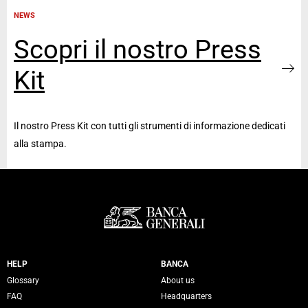
NEWS
Scopri il nostro Press
Kit
Il nostro Press Kit con tutti gli strumenti di informazione dedicati
alla stampa.
Servizi Banca Generali
HELP
BANCA
Glossary
About us
FAQ
Headquarters