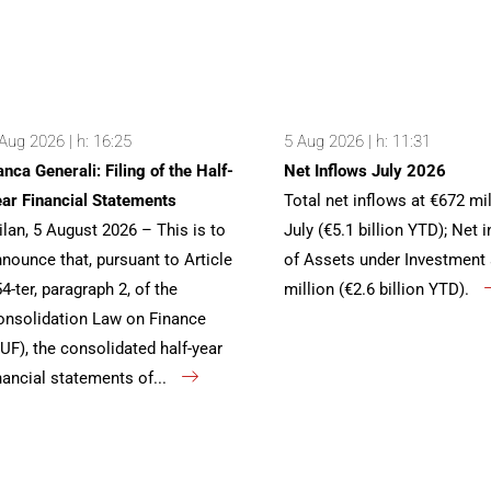
Aug 2026 | h: 16:25
5 Aug 2026 | h: 11:31
nca Generali: Filing of the Half-
Net Inflows July 2026
ar Financial Statements
Total net inflows at €672 mil
lan, 5 August 2026 – This is to
July (€5.1 billion YTD); Net 
nounce that, pursuant to Article
of Assets under Investment 
4-ter, paragraph 2, of the
million (€2.6 billion YTD).
nsolidation Law on Finance
UF), the consolidated half-year
nancial statements of...