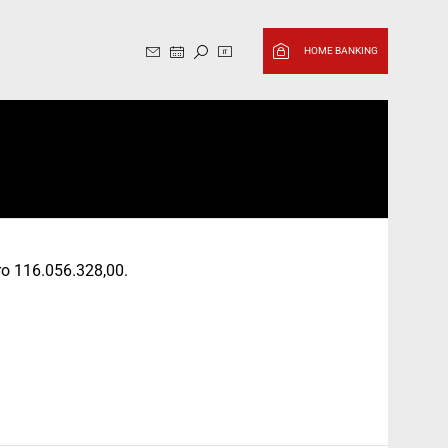
Sito in italiano, cambia in Ingl
HOME BANKING
uro 116.056.328,00.