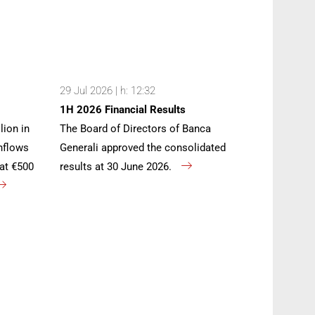
29 Jul 2026 | h: 12:32
1H 2026 Financial Results
lion in
The Board of Directors of Banca
inflows
Generali approved the consolidated
at €500
results at 30 June 2026.