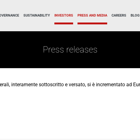
OVERNANCE
SUSTAINABILITY
INVESTORS
PRESS AND MEDIA
CAREERS
BLOG
Press releases
erali, interamente sottoscritto e versato, si è incrementato ad E