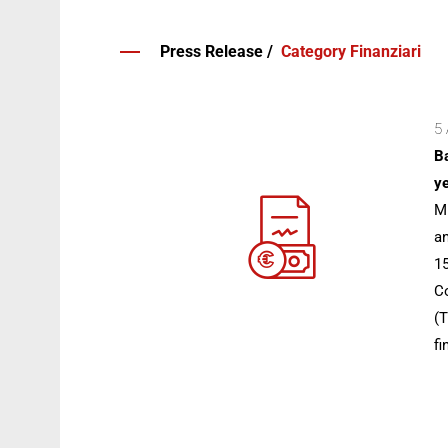
Press Release /
Category Finanziari
5 
Ba
ye
Mi
an
15
Co
(T
fi