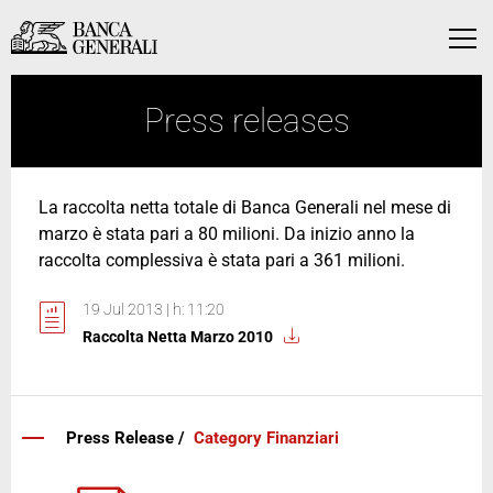
Skip to Main Content
Skip to Main Content
Menu
Press releases
La raccolta netta totale di Banca Generali nel mese di
marzo è stata pari a 80 milioni. Da inizio anno la
raccolta complessiva è stata pari a 361 milioni.
19 Jul 2013 | h: 11:20
Raccolta Netta Marzo 2010
Press Release /
Category Finanziari