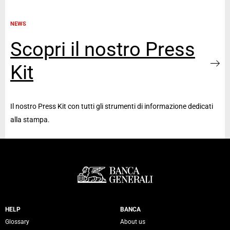
NEWS
Scopri il nostro Press
Kit
Il nostro Press Kit con tutti gli strumenti di informazione dedicati
alla stampa.
Servizi Banca Generali
HELP
BANCA
Glossary
About us