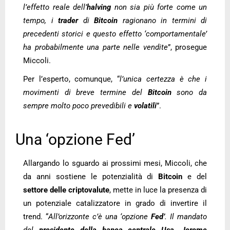
l’effetto reale dell’
halving
non sia più forte come un
tempo, i
trader
di
Bitcoin
ragionano in termini di
precedenti storici e questo effetto ‘comportamentale’
ha probabilmente una parte nelle vendite
”, prosegue
Miccoli.
Per l’esperto, comunque, “
l’unica certezza è che i
movimenti di breve termine del
Bitcoin
sono da
sempre molto poco prevedibili e
volatili
”.
Una ‘opzione Fed’
Allargando lo sguardo ai prossimi mesi, Miccoli, che
da anni sostiene le potenzialità di
Bitcoin
e del
settore delle criptovalute
, mette in luce la presenza di
un potenziale catalizzatore in grado di invertire il
trend. “
All’orizzonte c’è una ‘opzione
Fed’
. Il mandato
del
presidente della
banca centrale Usa
,
Jerome