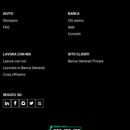
Servizi Banca Generali
AIUTO
BANCA
Glossario
Chi siamo
FAQ
Sedi
Contatti
LAVORA CON NOI
SITO CLIENTI
Lavora con noi
Banca Generali Private
Lavorare in Banca Generali
Cosa offriamo
SEGUICI SU:
LinkedIn
Facebook
Instagram
Twitter
Youtube
Contatti