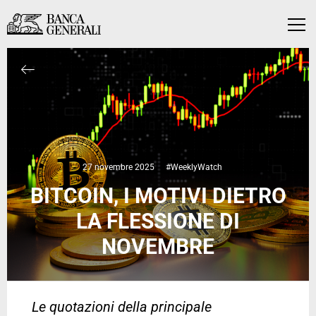
Vai al contenuto principale
Vai al contenuto principale
Menu
27 novembre 2025
#WeeklyWatch
BITCOIN, I MOTIVI DIETRO
LA FLESSIONE DI
NOVEMBRE
Le quotazioni della principale