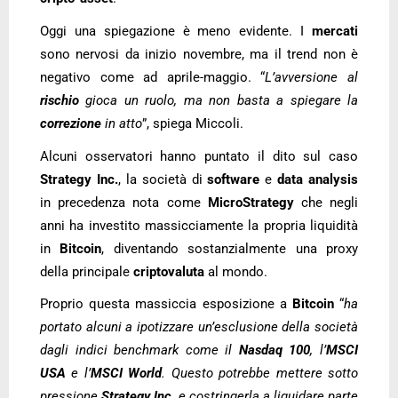
Oggi una spiegazione è meno evidente. I
mercati
sono nervosi da inizio novembre, ma il trend non è
negativo come ad aprile-maggio. “
L’avversione al
rischio
gioca un ruolo, ma non basta a spiegare la
correzione
in atto
”, spiega Miccoli.
Alcuni osservatori hanno puntato il dito sul caso
Strategy Inc.
, la società di
software
e
data analysis
in precedenza nota come
MicroStrategy
che negli
anni ha investito massicciamente la propria liquidità
in
Bitcoin
, diventando sostanzialmente una proxy
della principale
criptovaluta
al mondo.
Proprio questa massiccia esposizione a
Bitcoin
“
ha
portato alcuni a ipotizzare un’esclusione della società
dagli indici benchmark come il
Nasdaq 100
, l’
MSCI
USA
e l’
MSCI World
. Questo potrebbe mettere sotto
pressione
Strategy Inc.
e costringerla a liquidare parte