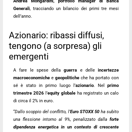
Andrea Mongardini, portfolio manager di Banca
Generali
, tracciando un bilancio dei primi tre mesi
dell’anno.
Azionario: ribassi diffusi,
tengono (a sorpresa) gli
emergenti
A fare le spese della
guerra
e delle
incertezze
macroeconomiche
e
geopolitiche
che ha portato con
sé è stato in primo luogo l’
azionario
. Nel
primo
trimestre 2026
l’
equity globale
ha registrato un calo
di circa il 2% in euro.
“
Dallo scoppio del conflitto, l’
Euro STOXX 50
ha subìto
una flessione intorno al 9%, penalizzato dalla
forte
dipendenza energetica
in un contesto di crescente