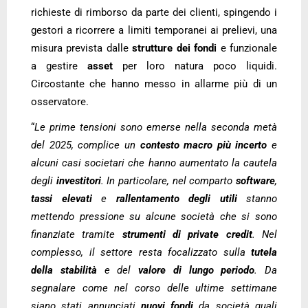
richieste di rimborso da parte dei clienti, spingendo i
gestori a ricorrere a limiti temporanei ai prelievi, una
misura prevista dalle
strutture dei fondi
e funzionale
a gestire
asset
per loro natura poco liquidi.
Circostante che hanno messo in allarme più di un
osservatore.
“
Le prime tensioni sono emerse nella seconda metà
del 2025, complice un
contesto macro più incerto
e
alcuni casi societari che hanno aumentato la cautela
degli
investitori
. In particolare, nel comparto
software
,
tassi
elevati
e
rallentamento
degli
utili
stanno
mettendo pressione su alcune società che si sono
finanziate tramite
strumenti di private credit
. Nel
complesso, il settore resta focalizzato sulla
tutela
della stabilità
e del
valore di lungo periodo
. Da
segnalare come nel corso delle ultime settimane
siano stati annunciati
nuovi fondi
da società quali