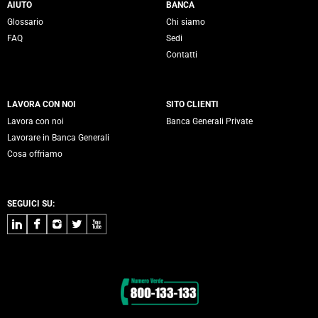
Servizi Banca Generali
AIUTO
BANCA
Glossario
Chi siamo
FAQ
Sedi
Contatti
LAVORA CON NOI
SITO CLIENTI
Lavora con noi
Banca Generali Private
Lavorare in Banca Generali
Cosa offriamo
SEGUICI SU:
LinkedIn
Facebook
Instagram
Twitter
Youtube
Contatti