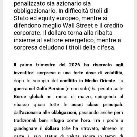
penalizzato sia azionario sia
obbligazionario. In difficoltà titoli di
Stato ed equity europeo, mentre si
difendono meglio Wall Street e il credito
corporate. Il dollaro torna alla ribalta
insieme al settore energetico, mentre a
sorpresa deludono i titoli della difesa.
Il primo trimestre del 2026 ha riservato agli
investitori sorprese e una forte dose di volatilità
,
dopo lo scoppio del
conflitto in Medio Oriente
. La
guerra nel Golfo Persico
(e non solo) ha pesato sulle
Borse globali
nel mese di marzo, spingendo al
ribasso quasi tutte le
asset class principali
:
dall’
azionario
alle
obbligazioni
, passando anche per i
tradizionali
beni rifugio
come l’
oro
. Tra i pochi a
guadagnare il
dollaro
(che ha ritrovato, almeno in
parte, il suo status di valuta sicura in tempi di