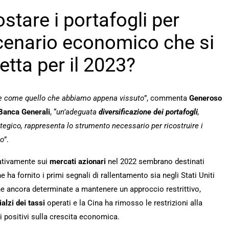
tare i portafogli per
scenario economico che si
etta per il 2023?
le come quello che abbiamo appena vissuto
”, commenta
Generoso
 Banca Generali
, “
un’adeguata
diversificazione dei portafogli
,
tegico, rappresenta lo strumento necessario per ricostruire i
vo
”.
gativamente sui
mercati azionari
nel 2022 sembrano destinati
 ha fornito i primi segnali di rallentamento sia negli Stati Uniti
ne ancora determinate a mantenere un approccio restrittivo,
ialzi dei tassi
operati e la Cina ha rimosso le restrizioni alla
ti positivi sulla crescita economica.