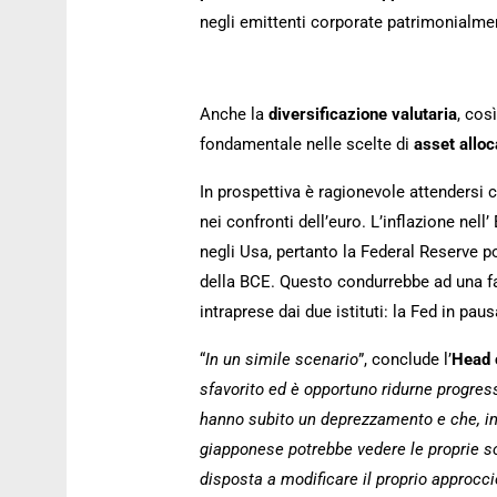
negli emittenti corporate patrimonialmen
Anche la
diversificazione valutaria
, cos
fondamentale nelle scelte di
asset alloc
In prospettiva è ragionevole attendersi 
nei confronti dell’euro. L’inflazione nel
negli Usa, pertanto la Federal Reserve po
della BCE. Questo condurrebbe ad una fa
intraprese dai due istituti: la Fed in pau
“
In un simile scenario
”, conclude l’
Head 
sfavorito ed è opportuno ridurne progres
hanno subito un deprezzamento e che, in
giapponese potrebbe vedere le proprie sor
disposta a modificare il proprio approcc