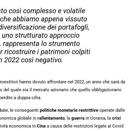
sto così complesso e volatile
 che abbiamo appena vissuto
iversificazione dei portafogli,
 uno strutturato approccio
, rappresenta lo strumento
 ricostruire i patrimoni colpiti
n 2022 così negativo.
investitori hanno dovuto affrontare nel 2022, un anno che sarà da
so del quale sia il mercato azionario che quello obbligazionario
rdite a doppia cifra.
lobale, le conseguenti
politiche monetarie restrittive
operate dalle
economica globale in
rallentamento
, la
guerra
in Ucraina, la
crisi
ttività economica in
Cina
a causa delle restrizioni legate al Covid