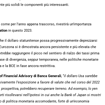
te più solidi le componenti più interessanti.
ì come per l’anno appena trascorso, rivestirà un’importanza
ation
in questo 2023.
che il dollaro statunitense possa progressivamente deprezzarsi
l’ Eurozona si è dimostrata ancora persistente e più elevata che
trebbe raggiungere il picco nel sentiero di rialzo dei tassi prima
se di divergenza, seppur temporanea, nelle politiche monetarie
sa e la BCE in fase ancora restrittiva.
of Financial Advisory di Banca Generali
, “
il dollaro Usa sarebbe
sivamente l’esposizione a favore di valute che nel corso del 2022
 prospettiva, potrebbero recuperare terreno. Ad esempio, lo yen
ti risollevarsi nell’ipotesi in cui anche la Bank of Japan si mostri
io di politica monetaria accomodante, forte di un’economia