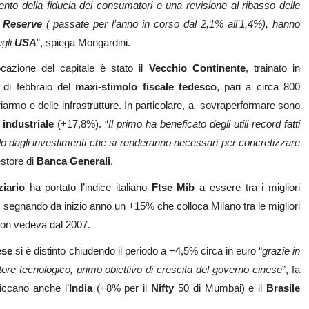
o della fiducia dei consumatori e una revisione al ribasso delle
 Reserve
( passate per l’anno in corso dal 2,1% all’1,4%), hanno
egli
USA
”, spiega Mongardini.
locazione del capitale è stato il
Vecchio Continente
, trainato in
 di febbraio del
maxi-stimolo fiscale tedesco
, pari a circa 800
l riarmo e delle infrastrutture. In particolare, a sovraperformare sono
o
industriale
(+17,8%). “
Il primo ha beneficato degli utili record fatti
condo dagli investimenti che si renderanno necessari per concretizzare
gestore di
Banca Generali
.
ziario
ha portato l’indice italiano
Ftse Mib
a essere tra i migliori
, segnando da inizio anno un +15% che colloca Milano tra le migliori
 non vedeva dal 2007.
ese
si è distinto chiudendo il periodo a +4,5% circa in euro “
grazie in
ore tecnologico, primo obiettivo di crescita del governo cinese
”, fa
ccano anche l’
India
(+8% per il
Nifty
50 di Mumbai) e il
Brasile