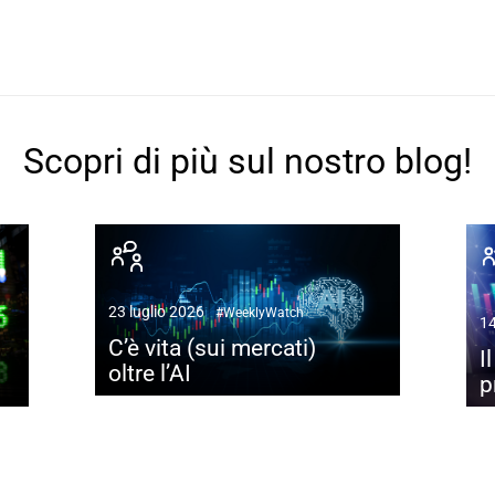
Scopri di più sul nostro blog!
23 luglio 2026
#WeeklyWatch
14
C’è vita (sui mercati)
I
oltre l’AI
p