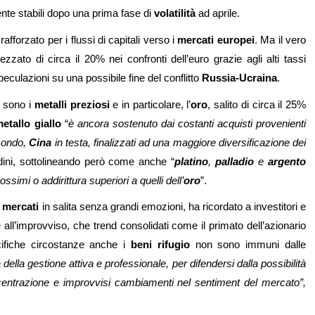
nte stabili dopo una prima fase di
volatilità
ad aprile.
rafforzato per i flussi di capitali verso i
mercati europei
. Ma il vero
ezzato di circa il 20% nei confronti dell’euro grazie agli alti tassi
peculazioni su una possibile fine del conflitto
Russia-Ucraina
.
i sono i
metalli preziosi
e in particolare, l’
oro
, salito di circa il 25%
etallo giallo
“
è ancora sostenuto dai costanti acquisti provenienti
 mondo,
Cina
in testa, finalizzati ad una maggiore diversificazione dei
ini, sottolineando però come anche “
platino
,
palladio
e
argento
simi o addirittura superiori a quelli dell’
oro
”.
i
mercati
in salita senza grandi emozioni, ha ricordato a investitori e
all’improvviso, che trend consolidati come il primato dell’azionario
ifiche circostanze anche i
beni rifugio
non sono immuni dalle
lla gestione attiva e professionale, per difendersi dalla possibilità
i concentrazione e improvvisi cambiamenti nel sentiment del mercato”,