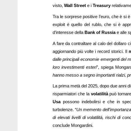
visto,
Wall Street
e i
Treasury
relativame
Tra le sorprese positive l’euro, che è si è 
exploit è quello del rublo, che si è appr
d’interesse della
Bank of Russia
e alle s
A fare da contraltare al calo del dollaro c
aggiornando più volte i record storici. Il
m
dalle principali economie emergenti del
loro investimenti esteri
”, spiega Mongard
hanno messo a segno importanti rialzi, pros
La prima metà del 2025, dopo due anni d
risparmiatori che la
volatilità
può tornare 
Usa
possono indebolirsi e che in spec
turbolenze. “
Un memento dell’importanza de
di elevati livelli di volatilità, rischi d
conclude Mongardini.