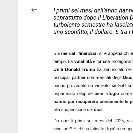
I primi sei mesi dell’anno hanno 
soprattutto dopo il Liberation 
turbolento semestre ha lasciato
uno sconfitto, il dollaro. E tra 
Sui
mercati finanziari
si è appena chiu
tempo. La
volatilità
è tornata protagonist
Uniti Donald Trump
ha annunciato nel
principali partner commerciali degli
Usa
.
hanno provocato un violento
sell-off
su
risparmiato neppure
beni rifugio
come
hanno poi recuperato pienamente le p
alla sospensione dei
dazi
Da questi primi sei mesi del 2025, vi
vincitore? E chi ha faticato di più a recup