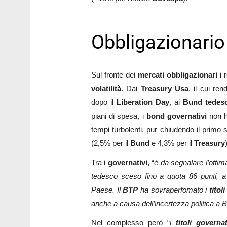
Obbligazionario
Sul fronte dei
mercati obbligazionari
i 
volatilità
. Dai
Treasury
Usa
, il cui re
dopo il
Liberation
Day
, ai
Bund tedes
piani di spesa, i
bond governativi
non h
tempi turbolenti, pur chiudendo il primo s
(2,5% per il
Bund
e 4,3% per il
Treasury
Tra i
governativi
, “
è da segnalare l’otti
tedesco sceso fino a quota 86 punti, a te
Paese. Il
BTP
ha sovraperfomato i
titol
anche a causa dell’incertezza politica a B
Nel complesso però “
i
titoli governat