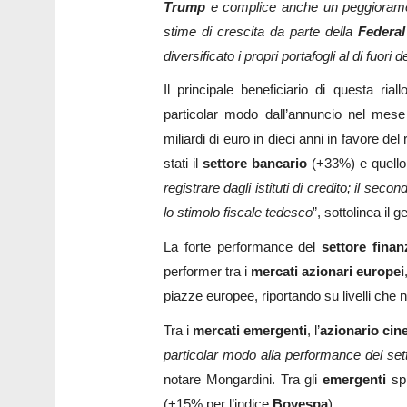
Trump
e complice anche un peggiorament
stime di crescita da parte della
Federal
diversificato i propri portafogli al di fuori d
Il principale beneficiario di questa rial
particolar modo dall’annuncio nel mese
miliardi di euro in dieci anni in favore de
stati il
settore bancario
(+33%) e quell
registrare dagli istituti di credito; il se
lo stimolo fiscale tedesco
”, sottolinea il 
La forte performance del
settore finan
performer tra i
mercati azionari
europei
piazze europee, riportando su livelli che
Tra i
mercati emergenti
, l’
azionario
cin
particolar modo alla performance del sett
notare Mongardini. Tra gli
emergenti
spi
(+15% per l’indice
Bovespa
).