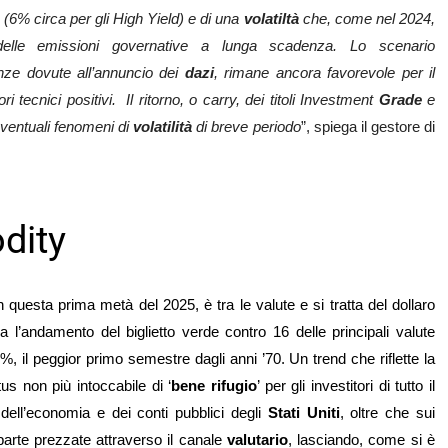
i (6% circa per gli High Yield) e di una
volatiltà
che, come nel 2024,
delle emissioni governative a lunga scadenza. Lo scenario
nze dovute all’annuncio dei
dazi
, rimane ancora favorevole per il
 tecnici positivi. Il ritorno, o carry, dei titoli Investment
Grade
e
ventuali fenomeni di
volatilità
di breve periodo
”, spiega il gestore di
dity
in questa prima metà del 2025, è tra le valute e si tratta del dollaro
a l’andamento del biglietto verde contro 16 delle principali valute
0%, il peggior primo semestre dagli anni ’70. Un trend che riflette la
tus non più intoccabile di ‘
bene rifugio
’ per gli investitori di tutto il
dell’economia e dei conti pubblici degli
Stati Uniti
, oltre che sui
 parte prezzate attraverso il canale
valutario
, lasciando, come si è