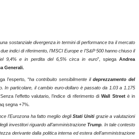
d una sostanziale divergenza in termini di performance tra il mercato
 due indici di riferimento, l’MSCI Europe e l’S&P 500 hanno chiuso il
del 9,4% e in perdita del 6,5% circa in euro
”, spiega
Andrea
a Generali.
ga l’esperto, “
ha contribuito sensibilmente il
deprezzamento del
ro. In particolare, il cambio euro-dollaro è passato da 1.03 a 1.175
 Senza l’effetto valutario, l’indice di riferimento di
Wall Street
è in
sdaq segna +7%.
ce l’Eurozona ha fatto meglio degli
Stati Uniti
grazie a valutazioni
 degli investitori riguardo all’amministrazione
Trump
.
In tale contesto
ncertezza derivante dalla politica interna ed estera dell’amministrazione