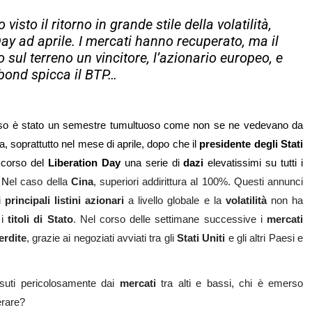
visto il ritorno in grande stile della volatilità,
Day ad aprile. I mercati hanno recuperato, ma il
 sul terreno un vincitore, l’azionario europeo, e
i bond spicca il BTP…
so è stato un semestre tumultuoso come non se ne vedevano da
a, soprattutto nel mese di aprile, dopo che il
presidente degli Stati
 corso del
Liberation
Day
una serie di
dazi
elevatissimi su tutti i
 N
el caso della
Cina
, superiori addirittura al 100%. Questi annunci
i
principali listini azionari
a livello globale
e la
volatilità
non ha
 i
titoli di Stato
. Nel corso delle settimane successive i
mercati
erdite
, grazie ai negoziati avviati tra gli
Stati Uniti
e gli altri Paesi e
ssuti pericolosamente dai
mercati
tra alti e bassi, chi è emerso
erare?