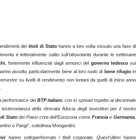
rendimenti dei
titoli di
Stato
hanno a loro volta vissuto una fase di
ndimento è letteralmente salito sull’ottovolante durante le settimane
chi
, fortemente influenzati dagli annunci del
governo tedesco
sui
anno assolto particolarmente bene al loro ruolo di
bene rifugio
in
emestre su livelli di rendimento non lontani da quelli di inizio anno
).
ma performance dei
BTP italiani
, con lo spread rispetto al decennale
stimonianza della ritrovata fiducia degli investitori per il nostro
i di Stato
dei Paesi core dell’Eurozona come
Francia
e
Germania
,
erlino e Parigi
”, sottolinea Mongardini.
ivi
hanno sottoperformato i titoli corporate. Quest’ultimi hanno