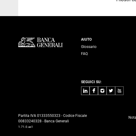
Servizi Banca
AIUTO
Glossario
FAQ
SEGUICI SU:
LinkedIn
Facebook
Instagram
Twitter
Youtube
Partita IVA 01333550323 - Codice Fiscale
Nota
00833240328 - Banca Generali
1.71.0.as1