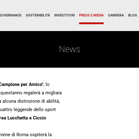
GOVERNANCE
SOSTENIBILITÀ
INVESTITORI
PRESS E MEDIA
CARRIERA
BLOG
News
 Campione per Amico"
, lo
questanno regalerà a migliaia
alcuna distinzione di abilità,
quattro leggende dello sport
rea Lucchetta e Ciccio
Aniene di Roma ospiterà la