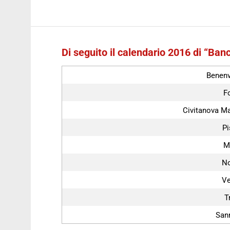
Di seguito il calendario 2016 di “Ba
Benen
F
Civitanova M
Pi
M
No
Ve
T
San