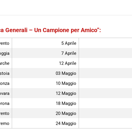
nca Generali – Un Campione per Amico”:
vento
5 Aprile
oggia
7 Aprile
arche
12 Aprile
stoia
03 Maggio
onza
10 Maggio
vara
12 Maggio
rona
18 Maggio
rento
20 Maggio
remo
24 Maggio