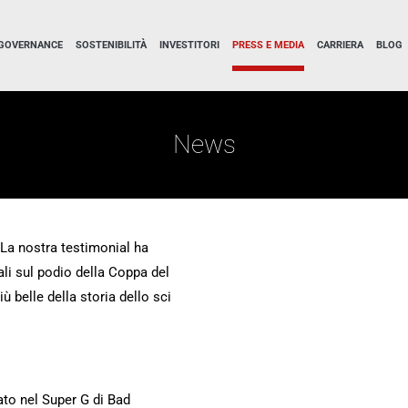
GOVERNANCE
SOSTENIBILITÀ
INVESTITORI
PRESS E MEDIA
CARRIERA
BLOG
News
La nostra testimonial ha
ali sul podio della Coppa del
ù belle della storia dello sci
ato nel Super G di Bad