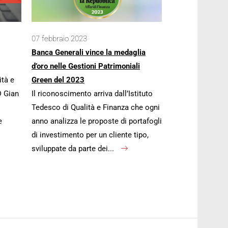
07 febbraio 2023
Banca Generali vince la medaglia
d’oro nelle Gestioni Patrimoniali
ità e
Green del 2023
D Gian
Il riconoscimento arriva dall’Istituto
Tedesco di Qualità e Finanza che ogni
e
anno analizza le proposte di portafogli
di investimento per un cliente tipo,
sviluppate da parte dei...