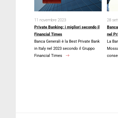
11 novembre 2023
28 se
Private Banking: i migliori secondo il
Banca
Financial Times
nel Pr
Banca Generali è la Best Private Bank
La Ban
in Italy nel 2023 secondo il Gruppo
Mossa 
Financial Times
conse